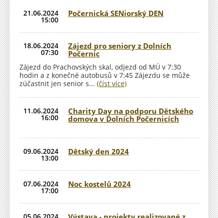
21.06.2024
Počernická SENiorský DEN
15:00
re
re
re
d by
t
18.06.2024
Zájezd pro seniory z Dolních
07:30
Počernic
Zájezd do Prachovských skal, odjezd od MÚ v 7:30
hodin a z konečné autobusů v 7:45 Zájezdu se může
zúčastnit jen senior s...
(číst více)
11.06.2024
Charity Day na podporu Dětského
16:00
domova v Dolních Počernicích
09.06.2024
Dětský den 2024
13:00
07.06.2024
Noc kostelů 2024
17:00
05.06.2024
Výstava - projekty realizované z