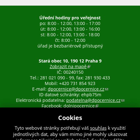
n
k
Úřední hodiny pro veřejnost
po: 8:00 - 12:00, 13:00 - 17:00
y
út: 8:00 - 12:00, 13:00 - 16:00
st: 8:00 - 12:00, 13:00 - 18:00
čt: 8:00 - 12:00
úřad je bezbariérově přístupný
Stará obec 10, 190 12 Praha 9
Zobrazit na mapě
(
IČ: 00240150
o
Tel.: 281 021 090 - 99, fax: 281 930 433
d
Mobil: +420 731 854 923
k
E-mail:
dpocernice@dpocernice.cz
a
(
ID datové schránky: ehpb75m
z
o
Elektronická podatelna:
podatelna@dpocernice.cz
j
d
(
Facebook:
dolnipocernice
e
(
k
o
e
o
a
d
Cookies
x
d
z
k
t
k
o
a
Tyto webové stránky potřebují váš
souhlas
k využití
e
a
d
z
Webdesigner:
našli jste chybu? Máte náměty, či připomínky?
jednotlivých dat, aby vám mimo jiné mohly ukazovat
r
z
e
o
| Vytvořil:
drualas.cz
(odkaz
n
j
š
d