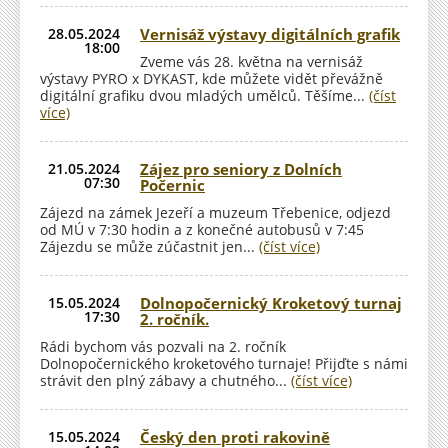
28.05.2024
Vernisáž výstavy digitálních grafik
18:00
Zveme vás 28. května na vernisáž
výstavy PYRO x DYKAST, kde můžete vidět převážně
digitální grafiku dvou mladých umělců. Těšíme...
(číst
více)
21.05.2024
Zájez pro seniory z Dolních
07:30
Počernic
Zájezd na zámek Jezeří a muzeum Třebenice, odjezd
od MÚ v 7:30 hodin a z konečné autobusů v 7:45
Zájezdu se může zúčastnit jen...
(číst více)
15.05.2024
Dolnopočernický Kroketový turnaj
17:30
2. ročník.
Rádi bychom vás pozvali na 2. ročník
Dolnopočernického kroketového turnaje! Přijďte s námi
strávit den plný zábavy a chutného...
(číst více)
15.05.2024
Český den proti rakovině