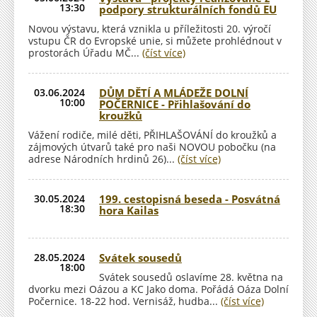
13:30
podpory strukturálních fondů EU
Novou výstavu, která vznikla u příležitosti 20. výročí
vstupu ČR do Evropské unie, si můžete prohlédnout v
prostorách Úřadu MČ...
(číst více)
03.06.2024
DŮM DĚTÍ A MLÁDEŽE DOLNÍ
10:00
POČERNICE - Přihlašování do
kroužků
Vážení rodiče, milé děti, PŘIHLAŠOVÁNÍ do kroužků a
zájmových útvarů také pro naši NOVOU pobočku (na
adrese Národních hrdinů 26)...
(číst více)
30.05.2024
199. cestopisná beseda - Posvátná
18:30
hora Kailas
28.05.2024
Svátek sousedů
18:00
Svátek sousedů oslavíme 28. května na
dvorku mezi Oázou a KC Jako doma. Pořádá Oáza Dolní
Počernice. 18-22 hod. Vernisáž, hudba...
(číst více)