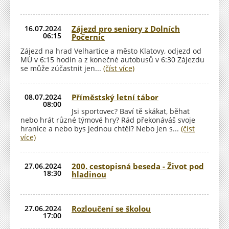
16.07.2024
Zájezd pro seniory z Dolních
06:15
Počernic
Zájezd na hrad Velhartice a město Klatovy, odjezd od
MÚ v 6:15 hodin a z konečné autobusů v 6:30 Zájezdu
se může zúčastnit jen...
(číst více)
08.07.2024
Příměstský letní tábor
08:00
Jsi sportovec? Baví tě skákat, běhat
nebo hrát různé týmové hry? Rád překonáváš svoje
hranice a nebo bys jednou chtěl? Nebo jen s...
(číst
více)
27.06.2024
200. cestopisná beseda - Život pod
18:30
hladinou
27.06.2024
Rozloučení se školou
17:00