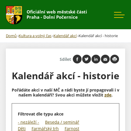
Rovnou na kontakt
Rovnou na obsah
Rovnou na menu
Oficiální web městské části
Praha - Dolní Počernice
Domů
›
Kultura a volný čas
›
Kalendář akcí
›
Kalendář akcí - historie
Jste
zde
Sdílet
Kalendář akcí - historie
Pořádáte akci v naší MČ a rádi byste jí propagovali i v
našem kalendáři? Svou akci můžete vložit
zde
.
Filtrovat dle typu akce
- nezáleží -
Beseda / seminář
Děti
Farmářský trh
Farnost