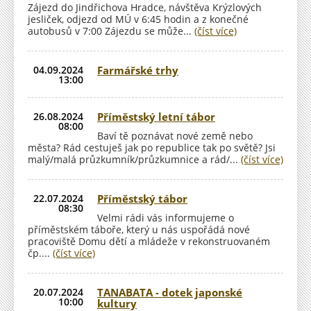
Zájezd do Jindřichova Hradce, návštěva Krýzlových
jesliček, odjezd od MÚ v 6:45 hodin a z konečné
autobusů v 7:00 Zájezdu se může...
(číst více)
04.09.2024
Farmářské trhy
13:00
26.08.2024
Příměstský letní tábor
08:00
Baví tě poznávat nové země nebo
města? Rád cestuješ jak po republice tak po světě? Jsi
malý/malá průzkumník/průzkumnice a rád/...
(číst více)
22.07.2024
Příměstský tábor
08:30
Velmi rádi vás informujeme o
příměstském táboře, který u nás uspořádá nové
pracoviště Domu dětí a mládeže v rekonstruovaném
čp....
(číst více)
20.07.2024
TANABATA - dotek japonské
10:00
kultury