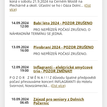
koná v sobotu 21.9.2024 na Černém Mostě na
Plechárně a okolí. Účastní se ho i Oáza Dolní...
(číst
více)
14.09.2024
Babí léto 2024 - POZOR ZRUŠENO
12:00
PRO NEPŘÍZEŇ POČASÍ ZRUŠENO, O
NÁHRADNÍM TERMÍNU SE JEDNÁ.
13.09.2024
Pivobraní 2024 - POZOR ZRUŠENO
16:00
PRO NEPŘÍZEŇ POČASÍ ZRUŠENO.
12.09.2024
Inflagranti - elektrické smyčcové
19:00
trio - POZOR ZMĚNA!!!
P O Z O R Z M Ě N A ! ! ! Z důvodu špatné předpovědi
počasí přesouváme koncert INFLAGRANTI do Hotelu
Svornost, Novozámecká...
(číst více)
10.09.2024
Zájezd pro seniory z Dolních
06:45
Počernic