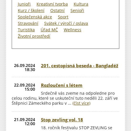
Junioři
Kreativní tvorba
Kultura
Kurz / školení
Ostatní
Senioři
Společenská akce
Sport
Stravování
Svátek / výročí / oslava
Turistika
Úřad MČ
Wellness
Životní prostředí
26.09.2024
201. cestopisná beseda - Bangladéž
18:30
22.09.2024
Rozloučení s létem
15:00
Srdečně vás zveme na odpoledne pro
celou rodinu, které se uskuteční tuto neděli 22. září ve
Štěpnici Zámeckého parku v ...
(číst více)
21.09.2024
Stop zevling vol. 18
12:00
18. ročník festivalu STOP ZEVLING se
Sha
Sha
Sha
Sen
Prin