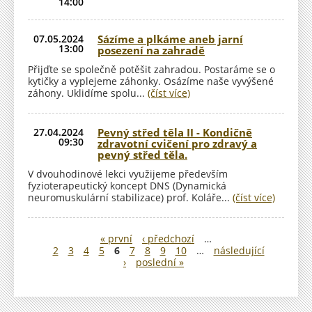
14:00
07.05.2024
Sázíme a plkáme aneb jarní
13:00
posezení na zahradě
Přijďte se společně potěšit zahradou. Postaráme se o
on
on
on
e-
pag
kytičky a vyplejeme záhonky. Osázíme naše vyvýšené
záhony. Uklidíme spolu...
(číst více)
27.04.2024
Pevný střed těla II - Kondičně
09:30
zdravotní cvičení pro zdravý a
pevný střed těla.
V dvouhodinové lekci využijeme především
fyzioterapeutický koncept DNS (Dynamická
neuromuskulární stabilizace) prof. Koláře...
(číst více)
« první
‹ předchozí
…
S
2
3
4
5
6
7
8
9
10
…
následující
t
›
poslední »
r
á