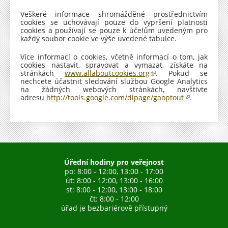
d
k
Veškeré informace shromážděné prostřednictvím
a
cookies se uchovávají pouze do vypršení platnosti
z
cookies a používají se pouze k účelům uvedeným pro
j
každý soubor cookie ve výše uvedené tabulce.
e
e
on
on
on
e-
pag
Více informací o cookies, včetně informací o tom, jak
x
cookies nastavit, spravovat a vymazat, získáte na
t
stránkách
www.allaboutcookies.org
(
. Pokud se
e
nechcete účastnit sledování službou Google Analytics
o
r
na žádných webových stránkách, navštivte
d
n
adresu
http://tools.google.com/dlpage/gaoptout
k
(
.
í
a
o
)
z
d
j
k
e
a
e
z
x
j
t
e
Úřední hodiny pro veřejnost
e
e
r
x
po: 8:00 - 12:00, 13:00 - 17:00
n
t
út: 8:00 - 12:00, 13:00 - 16:00
í
e
st: 8:00 - 12:00, 13:00 - 18:00
)
r
čt: 8:00 - 12:00
n
úřad je bezbariérově přístupný
í
)