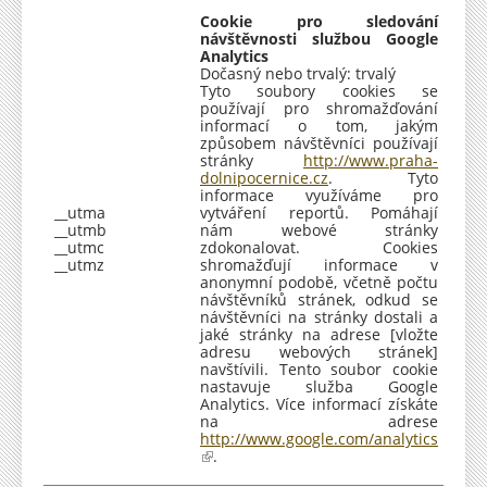
Cookie pro sledování
návštěvnosti službou Google
Analytics
Dočasný nebo trvalý: trvalý
Tyto soubory cookies se
používají pro shromažďování
informací o tom, jakým
způsobem návštěvníci používají
stránky
http://www.praha-
dolnipocernice.cz
. Tyto
informace využíváme pro
__utma
vytváření reportů. Pomáhají
__utmb
nám webové stránky
__utmc
zdokonalovat. Cookies
__utmz
shromažďují informace v
anonymní podobě, včetně počtu
návštěvníků stránek, odkud se
návštěvníci na stránky dostali a
jaké stránky na adrese [vložte
adresu webových stránek]
navštívili. Tento soubor cookie
nastavuje služba Google
Analytics. Více informací získáte
na adrese
http://www.google.com/analytics
(
.
o