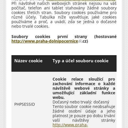
Při návštěvě našich webových stránek nejsou na váš
počítač, telefon ani tablet stahovány žádné soubory
cookies třetích stran. Soubory cookies používáme pro
re
re
re
d by
t
různé účely. Tabulka níže vysvětluje, jaké cookies
používáme a proč, a uvádí, zda se jedná o dočasné
nebo trvalé cookies.
Soubory cookies první strany (hostované
http://www.praha-dolnipocernice
(
​​.cz​)
o
d
k
a
Název cookie
Typ a účel souboru cookie
z
j
e
e
Cookie relace sloužící pro
x
zachování informace o každé
t
návštěvě webové stránky a
e
umožňující základní funkce
r
webu.
n
Dočasný nebo trvalý: dočasný
PHPSESSID
í
Tento soubor cookie neobsahuje
)
žádné osobní údaje a jeho
platnost je pouze po dobu trvání
vaší návštěvy stránky
http://www.praha-