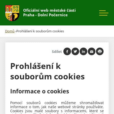
Rovnou na kontakt
Rovnou na obsah
Rovnou na menu
Oficiální web městské části
Praha - Dolní Počernice
Domů
›
Prohlášení k souborům cookies
Jste
zde
Sdílet
Prohlášení k
souborům cookies
Informace o cookies
Pomocí souborů cookies můžeme shromažďovat
informace o tom, jak naše webové stránky používáte.
Cookies jsou malé soubory s informacemi, které se