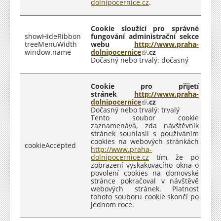
dolnipocernice.cz
.
Cookie sloužící pro správné
showHideRibbon
fungování administrační sekce
treeMenuWidth
webu
http://www.praha-
window.name
dolnipocernice
(
​​.cz​
Dočasný nebo trvalý: dočasný
o
d
k
a
Cookie pro přijetí
z
stránek
http://www.praha-
j
dolnipocernice
(
​.cz
e
Dočasný nebo trvalý: trvalý
o
e
Tento soubor cookie
d
x
zaznamenává, zda návštěvník
k
t
stránek souhlasil s používáním
a
e
cookies na webových stránkách
z
cookieAccepted
r
http://www.praha-
j
n
dolnipocernice.cz
e
tím, že po
í
zobrazení vyskakovacího okna o
e
)
povolení cookies na domovské
x
stránce pokračoval v návštěvě
t
webových stránek. Platnost
e
tohoto souboru cookie skončí po
r
jednom roce.
n
í
)