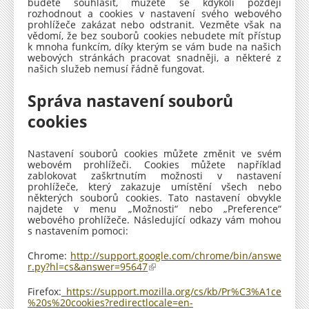
budete souhlasit, můžete se kdykoli později
rozhodnout a cookies v nastavení svého webového
prohlížeče zakázat nebo odstranit. Vezměte však na
vědomí, že bez souborů cookies nebudete mít přístup
k mnoha funkcím, díky kterým se vám bude na našich
webových stránkách pracovat snadněji, a některé z
našich služeb nemusí řádně fungovat.
Správa nastavení souborů
cookies
Nastavení souborů cookies můžete změnit ve svém
webovém prohlížeči. Cookies můžete například
zablokovat zaškrtnutím možnosti v nastavení
prohlížeče, který zakazuje umístění všech nebo
některých souborů cookies. Tato nastavení obvykle
najdete v menu „Možnosti“ nebo „Preference“
webového prohlížeče. Následující odkazy vám mohou
s nastavením pomoci:
Chrome:
http://support.google.com/chrome/bin/answe
r.py?hl=cs&answer=95647
(
o
d
Firefox:
https://support.mozilla.org/cs/kb/Pr%C3%A1ce
k
%20s%20cookies?redirectlocale=en-