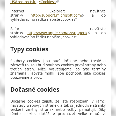
a
US&redirectslug=Cookiess
(
z
o
j
d
Internet Explorer: navštivte
e
k
stránky
http://support.microsoft.com
(
a do
e
a
vyhledávacího řádku napište „cookies“
o
x
z
d
t
j
k
Safari: navštivte
e
e
a
stránky
http://www.apple.com/cz/support/
(
a do
r
e
z
vyhledávacího řádku napište „cookies“
o
n
x
j
d
í
t
e
k
)
e
Typy cookies
e
a
r
x
z
n
t
j
í
e
Soubory cookies jsou buď dočasné nebo trvalé a
e
)
r
zároveň to jsou buď soubory cookies první strany nebo
e
n
třetích stran. Níže vysvětlujeme, co tyto termíny
x
í
znamenají, abyste mohli lépe pochopit, jaké cookies
t
)
používáme a proč.
e
r
n
Dočasné cookies
í
)
Dočasné cookies zajistí, že jste rozpoznáni v rámci
návštěvy webových stránek, a tak si jednotlivé stránky
veškeré změny stránek nebo volby pamatují. Díky
těmto cookies dokážete procházet velké množství