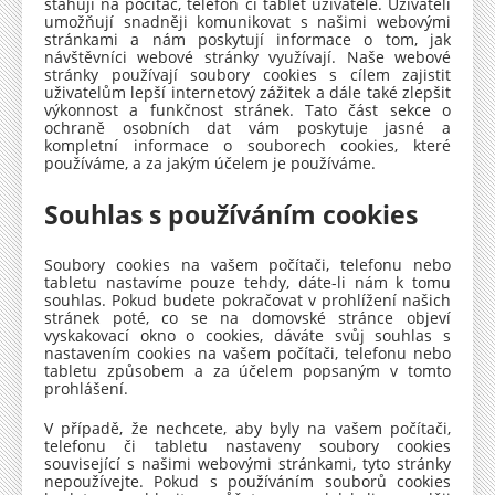
stahují na počítač, telefon či tablet uživatele. Uživateli
umožňují snadněji komunikovat s našimi webovými
stránkami a nám poskytují informace o tom, jak
návštěvníci webové stránky využívají. Naše webové
stránky používají soubory cookies s cílem zajistit
uživatelům lepší internetový zážitek a dále také zlepšit
výkonnost a funkčnost stránek. Tato část sekce o
ochraně osobních dat vám poskytuje jasné a
kompletní informace o souborech cookies, které
používáme, a za jakým účelem je používáme.
Souhlas s používáním cookies
Soubory cookies na vašem počítači, telefonu nebo
tabletu nastavíme pouze tehdy, dáte-li nám k tomu
souhlas. Pokud budete pokračovat v prohlížení našich
stránek poté, co se na domovské stránce objeví
vyskakovací okno o cookies, dáváte svůj souhlas s
nastavením cookies na vašem počítači, telefonu nebo
tabletu způsobem a za účelem popsaným v tomto
prohlášení.
V případě, že nechcete, aby byly na vašem počítači,
telefonu či tabletu nastaveny soubory cookies
související s našimi webovými stránkami, tyto stránky
nepoužívejte. Pokud s používáním souborů cookies
Sha
Sha
Sha
Sen
Prin