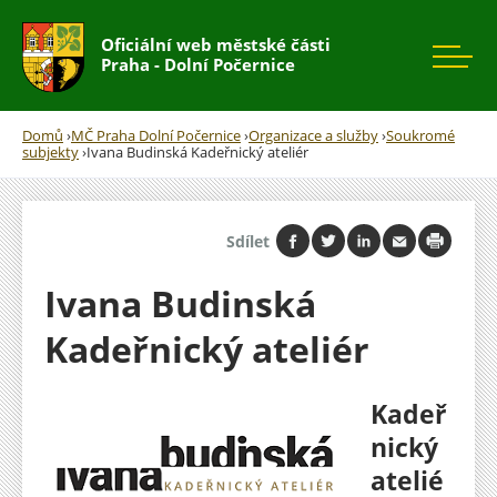
Rovnou na kontakt
Rovnou na obsah
Rovnou na menu
Oficiální web městské části
Praha - Dolní Počernice
Domů
›
MČ Praha Dolní Počernice
›
Organizace a služby
›
Soukromé
subjekty
›
Ivana Budinská Kadeřnický ateliér
Jste
zde
Sdílet
Ivana Budinská
Kadeřnický ateliér
Kadeř
nický
atelié