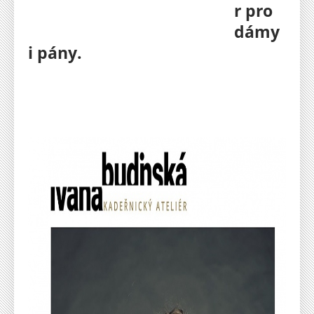
r pro
dámy
i pány.