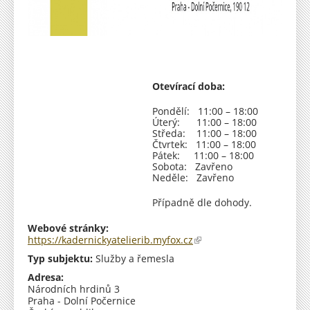
Otevírací doba:
Pondělí: 11:00 – 18:00
Úterý: 11:00 – 18:00
Středa: 11:00 – 18:00
Čtvrtek: 11:00 – 18:00
Pátek: 11:00 – 18:00
Sobota: Zavřeno
Neděle: Zavřeno
Případně dle dohody.
Webové stránky:
https://kadernickyatelierib.myfox.cz
(
o
Typ subjektu:
Služby a řemesla
d
k
Adresa:
a
Národních hrdinů 3
z
Praha - Dolní Počernice