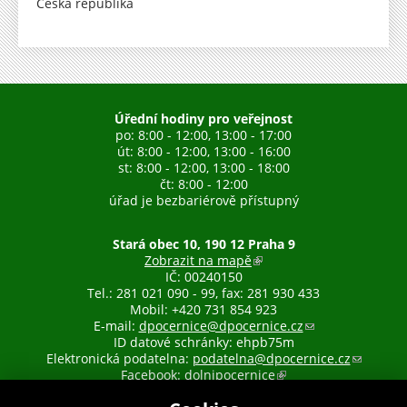
j
Česká republika
e
e
x
re
re
re
d by
t
t
e
r
n
Úřední hodiny pro veřejnost
í
po: 8:00 - 12:00, 13:00 - 17:00
)
út: 8:00 - 12:00, 13:00 - 16:00
st: 8:00 - 12:00, 13:00 - 18:00
čt: 8:00 - 12:00
úřad je bezbariérově přístupný
Stará obec 10, 190 12 Praha 9
Zobrazit na mapě
(
IČ: 00240150
o
Tel.: 281 021 090 - 99, fax: 281 930 433
d
Mobil: +420 731 854 923
k
E-mail:
dpocernice@dpocernice.cz
a
(
ID datové schránky: ehpb75m
z
o
Elektronická podatelna:
podatelna@dpocernice.cz
j
d
(
Facebook:
dolnipocernice
e
(
k
o
e
o
a
d