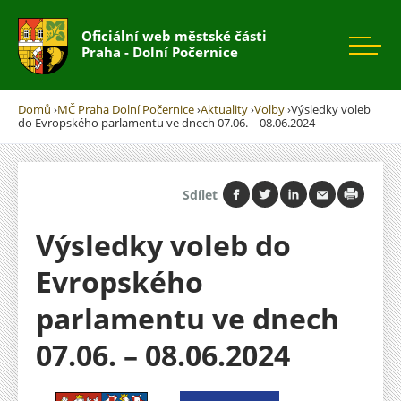
Rovnou na kontakt
Rovnou na obsah
Rovnou na menu
Oficiální web městské části
Praha - Dolní Počernice
Domů
›
MČ Praha Dolní Počernice
›
Aktuality
›
Volby
›
Výsledky voleb
do Evropského parlamentu ve dnech 07.06. – 08.06.2024
Jste
zde
Sdílet
Výsledky voleb do
Evropského
parlamentu ve dnech
07.06. – 08.06.2024