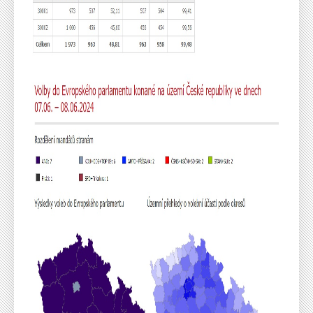
Sha
Sha
Sha
Sen
Prin