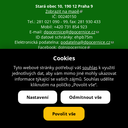
Stará obec 10, 190 12 Praha 9
Zobrazit na mapě
(
IČ: 00240150
o
Tel.: 281 021 090 - 99, fax: 281 930 433
d
Mobil: +420 731 854 923
k
E-mail:
dpocernice@dpocernice.cz
a
(
ID datové schránky: ehpb75m
z
o
Elektronická podatelna:
podatelna@dpocernice.cz
j
d
(
Facebook:
dolnipocernice
e
(
k
o
e
o
a
d
Cookies
x
d
z
k
t
k
o
a
Tyto webové stránky potřebují váš
souhlas
k využití
e
a
d
z
Webdesigner:
našli jste chybu? Máte náměty, či připomínky?
jednotlivých dat, aby vám mimo jiné mohly ukazovat
r
z
e
o
| Vytvořil:
drualas.cz
(odkaz
n
j
š
d
informace týkající se vašich zájmů. Souhlas udělíte
je
í
e
l
e
externí)
kliknutím na políčko „Povolit vše“.
Prohlášení o přístupnosti
•
Nastavení souborů cookie
•
RSS
)
e
e
š
•
Mapa stránek
x
e
l
Nastavení
Odmítnout vše
t
-
e
e
m
e
r
a
-
Povolit vše
n
i
m
í
l
a
)
)
i